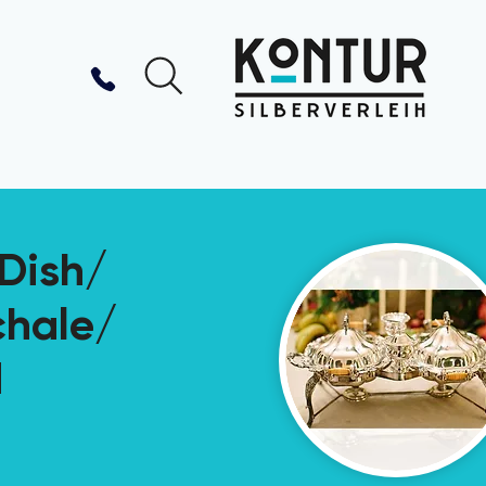
Dish/
chale/
d