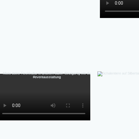
Detail, individuell,  flexibel, authentische Patina 
Perfekte Ästhetik Fotos & Inszenierung-Authen
Massenprodukt), Vintage-Charme & Geschichte,