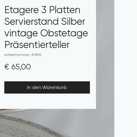
Etagere 3 Platten
Servierstand Silber
vintage Obstetage
Präsentierteller
Artikelnummer: Et3M5
Preis
€ 65,00
In den Warenkorb