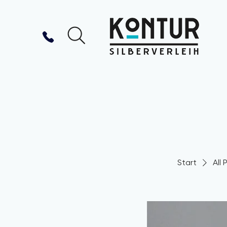
Start
All