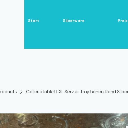
Start
Silberware
Preis
 Products
Gallerietablett XL Servier Tray hohen Rand Silber 