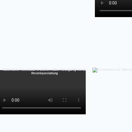
Hochzeiten, Gala-Abende, Fine Dining Events, Detai
flexibel, authentische Patina (kein Repl
Perfekte Ästhetik Fotos & Inszenierung-Authen
Massenprodukt), Vintage-Charme & Geschichte,