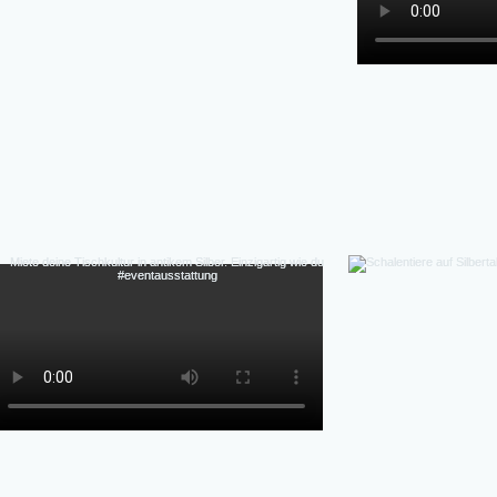
Hochzeiten, Gala-Abende, Fine Dining Events, Detai
flexibel, authentische Patina (kein Repl
Perfekte Ästhetik Fotos & Inszenierung-Authen
Massenprodukt), Vintage-Charme & Geschichte,