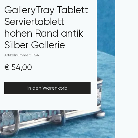
GalleryTray Tablett
Serviertablett
hohen Rand antik
Silber Gallerie
Artikelnummer: TG4
Preis
€ 54,00
In den Warenkorb