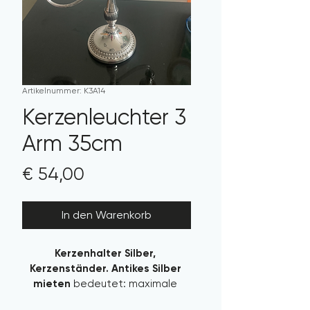
Artikelnummer: K3A14
Kerzenleuchter 3
Arm 35cm
Preis
€ 54,00
In den Warenkorb
Kerzenhalter Silber, 
Kerzenständer. Antikes Silber 
mieten
 bedeutet: maximale 
Wirkung mit High-End Look bei 