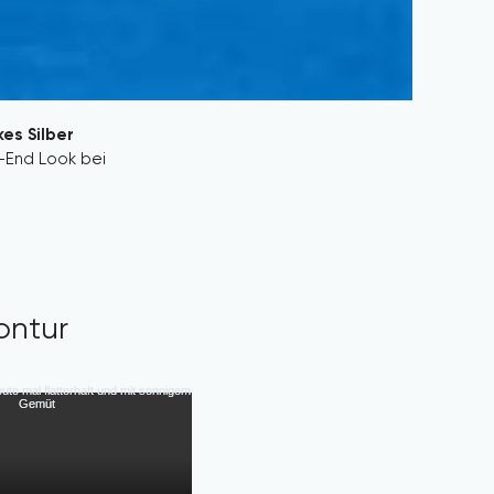
es Silber 
-End Look bei 
ewusst benennen 
intage antik 
 mit dem 
iches, stilvolles 
lusive, antike 
ontur
h verleiht jedem 
geeignet für 
iche Details 
ke Silberunikate, 
h durch ihre 
e Expertise für 
 Verleih, Tisch 