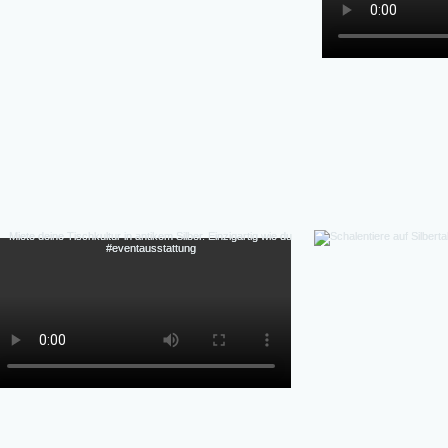
Deko, Hochzeit Ideen, Charakter, Mieten statt 
Styling, Props, Hochzeiten, Gala-Abende, Fine 
Detail, individuell,  flexibel, authentische Patina 
Perfekte Ästhetik Fotos & Inszenierung-Authen
Massenprodukt), Vintage-Charme & Geschichte, &
Silber Vintage antik Tischdeko Event Au