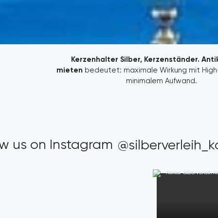
Kerzenhalter Silber, Kerzenständer. Antik
mieten
 bedeutet: maximale Wirkung mit High
minimalem Aufwand.
Es ist eines dieser Details, das Gäste nicht b
können – aber definitiv wahrnehmen. Silber V
Tischdeko Event AusstattungSetzen Sie
zeitgeschichtlichen antiken Silber ein außergewöhnl
Statement bei Ihrem nächsten Event. Dieses exk
ow us on Instagram
@silberverleih_k
Silber Einzelstück aus unserem Kontur Silberverlei
Anlass eine elegante, zeitlose Note. Perfekt 
extravagante Events, die durch außergewöhnl
beeindrucken wollen. Mieten Sie einzigartige anti
die nicht nur durch ihre Qualität, sondern auc
Geschichte überzeugen. Vertrauen Sie auf unser
exklusive Antik-Unikat.Vintage,  Luxus Dekoration