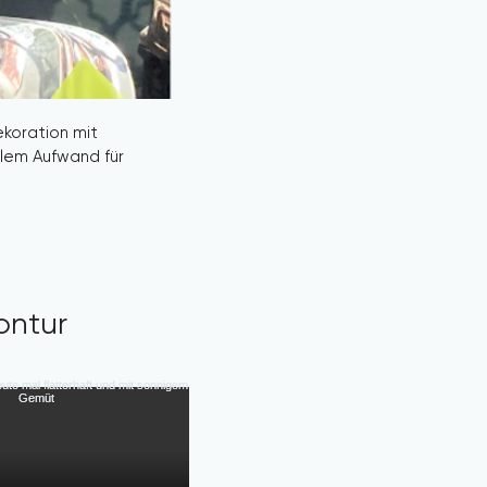
koration mit 
lem Aufwand für 
ewusst benennen 
n. 
n Silber ein 
hrem nächsten 
ck aus unserem 
ontur
egante, zeitlose 
ts, die durch 
. Mieten Sie 
ch ihre Qualität, 
. Vertrauen Sie 
-Unikat.
Hochzeit Ideen, 