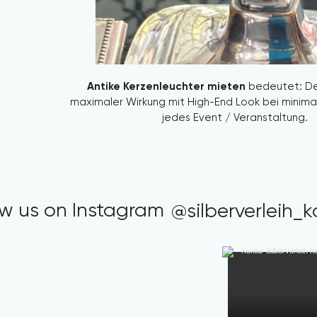
Antike Kerzenleuchter mieten
 bedeutet: De
maximaler Wirkung mit High-End Look bei minima
jedes Event / Veranstaltung.
Es ist eines dieser Details, das Gäste nicht b
können – aber definitiv wahrnehme
Setzen Sie mit dem zeitgeschichtlichen antike
außergewöhnliches, stilvolles Statement bei I
Event. Dieses exklusive, antike Silber Einzelstü
ow us on Instagram
@silberverleih_k
Kontur Silberverleih verleiht jedem Anlass eine el
Note. Perfekt geeignet für extravagante Even
außergewöhnliche Details beeindrucken wollen
einzigartige antike Silberunikate, die nicht nur dur
sondern auch durch ihre Geschichte überzeugen
auf unsere Expertise für exklusive Antik
Vintage,  Luxus Dekoration Verleih, Tisch Deko, 