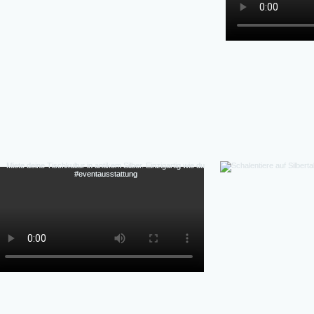
Charakter, Mieten statt Kaufen, Design, Styl
Hochzeiten, Gala-Abende, Fine Dining Events, Detai
flexibel, authentische Patina (kein Repl
Perfekte Ästhetik Fotos & Inszenierung-Authen
Massenprodukt), Vintage-Charme & Geschichte,