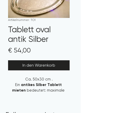
Artikelnummer: TO1
Tablett oval
antik Silber
Preis
€ 54,00
In den Warenkorb
Ca. 50x30 cm .
Ein 
antikes Silber Tablett 
mieten
 bedeutet: maximale 
Wirkung mit High-End Look bei 
minimalem Aufwand.
Es ist eines dieser Details, das 
Gäste nicht bewusst benennen 