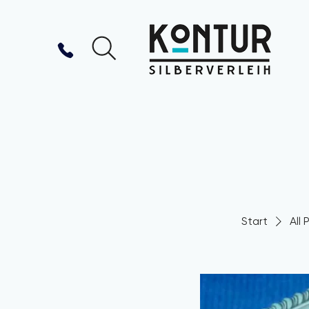
Start
All