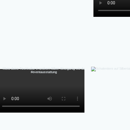
Detail, individuell,  flexibel, authentische Patina 
Perfekte Ästhetik Fotos & Inszenierung-Authen
Massenprodukt), Vintage-Charme & Geschichte,