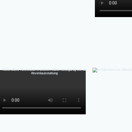
Hochzeiten, Gala-Abende, Fine Dining Events, Detai
flexibel, authentische Patina (kein Repl
Perfekte Ästhetik Fotos & Inszenierung-Authen
Massenprodukt), Vintage-Charme & Geschichte,