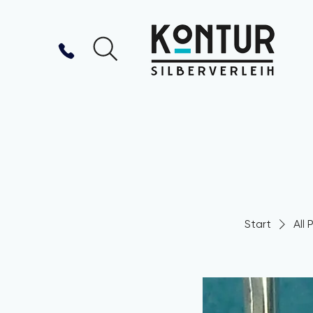
Start
All