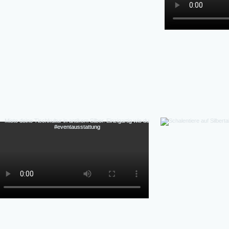
Hochzeiten, Gala-Abende, Fine Dining Events, Detai
flexibel, authentische Patina (kein Repl
Perfekte Ästhetik Fotos & Inszenierung-Authen
Massenprodukt), Vintage-Charme & Geschichte,