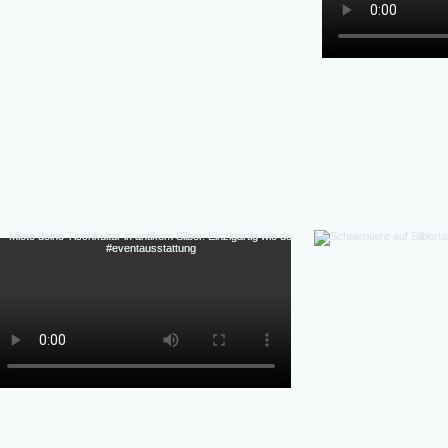
Detail, individuell,  flexibel, authentische Patina 
Perfekte Ästhetik Fotos & Inszenierung-Authen
Massenprodukt), Vintage-Charme & Geschichte,