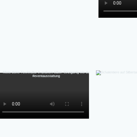
Hochzeiten, Gala-Abende, Fine Dining Events, Detai
flexibel, authentische Patina (kein Repl
Perfekte Ästhetik Fotos & Inszenierung-Authen
Massenprodukt), Vintage-Charme & Geschichte,