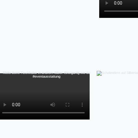
Detail, individuell,  flexibel, authentische Patina 
Perfekte Ästhetik Fotos & Inszenierung-Authen
Massenprodukt), Vintage-Charme & Geschichte,