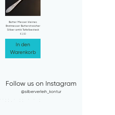
Butter Messer kleines
Brotmesser Butterstreicher
Silber antik Tafelbesteck
Preis
€ 2,50
In den
Warenkorb
Follow us on Instagram
@silberverleih_kontur