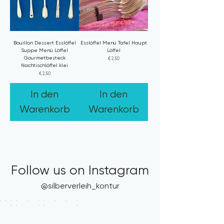
Bouillon Dessert Esslöffel
Esslöffel Menü Tafel Haupt
Suppe Menü Löffel
Löffel
Gourmetbesteck
Preis
€ 2,50
Nachtischlöffel klei
Preis
€ 2,50
In den
In den
Warenkorb
Warenkorb
Follow us on Instagram
@silberverleih_kontur