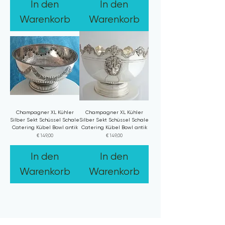
In den
In den
Warenkorb
Warenkorb
Champagner XL Kühler
Champagner XL Kühler
Silber Sekt Schüssel Schale
Silber Sekt Schüssel Schale
Catering Kübel Bowl antik
Catering Kübel Bowl antik
Preis
Preis
€ 149,00
€ 149,00
In den
In den
Warenkorb
Warenkorb