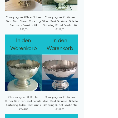
Champagner Kühler Silber
Champagner XL Kühler
Sekt Tisch Flasch Catering
Silber Sekt Schüssel Schale
Bar Luxus Buket antik
Catering Kübel Bowl antik
Preis
Preis
€ 93,00
€ 149,00
In den
In den
Warenkorb
Warenkorb
Champagner XL Kühler
Champagner XL Kühler
Silber Sekt Schüssel Schale
Silber Sekt Schüssel Schale
Catering Kübel Bowl antik
Catering Kübel Bowl antik
Preis
Preis
€ 149,00
€ 149,00